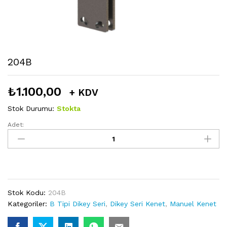
204B
₺
1.100,00
+ KDV
Stok Durumu:
Stokta
Adet:
204B
miktarı
Stok Kodu:
204B
Kategoriler:
B Tipi Dikey Seri
,
Dikey Seri Kenet
,
Manuel Kenet