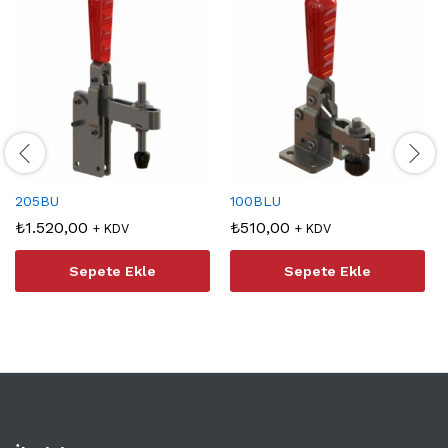
205BU
100BLU
₺
1.520,00
₺
510,00
+ KDV
+ KDV
Sepete Ekle
Sepete Ekle