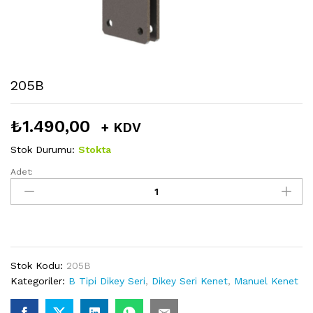
205B
₺
1.490,00
+ KDV
Stok Durumu:
Stokta
Adet:
205B
miktarı
Stok Kodu:
205B
Kategoriler:
B Tipi Dikey Seri
,
Dikey Seri Kenet
,
Manuel Kenet