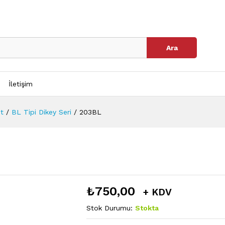
Ara
İletişim
et
/
BL Tipi Dikey Seri
/
203BL
₺
750,00
+ KDV
Stok Durumu:
Stokta