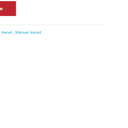
le
i Kenet
,
Manuel Kenet