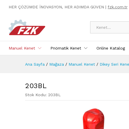
203BL
HER ÇÖZÜMDE İNOVASYON, HER ADIMDA GÜVEN |
fzk.com.tr
Ürün Açıklaması
Specification
Kategoriler
Manuel Kenet
Pnömatik Kenet
Online Katalog
Ana Sayfa
/
Mağaza
/
Manuel Kenet
/
Dikey Seri Ken
203BL
Stok Kodu:
203BL