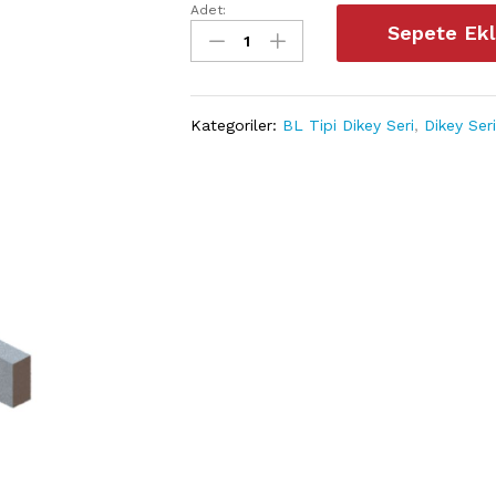
Adet:
203BL
Sepete Ek
miktarı
Kategoriler:
BL Tipi Dikey Seri
,
Dikey Ser