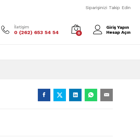
₺
750,00
Sepete Ekle
+ KDV
Siparişinizi Takip Edin
İletişim
Giriş Yapın
0 (262) 653 54 54
Hesap Açın
0