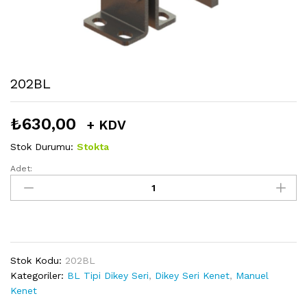
202BL
₺
630,00
+ KDV
Stok Durumu:
Stokta
Adet:
202BL
miktarı
Stok Kodu:
202BL
Kategoriler:
BL Tipi Dikey Seri
,
Dikey Seri Kenet
,
Manuel
Kenet