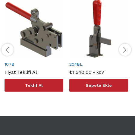
107B
204BL
Fiyat Teklifi Al
₺
1.540,00
+ KDV
Teklif Al
Sepete Ekle