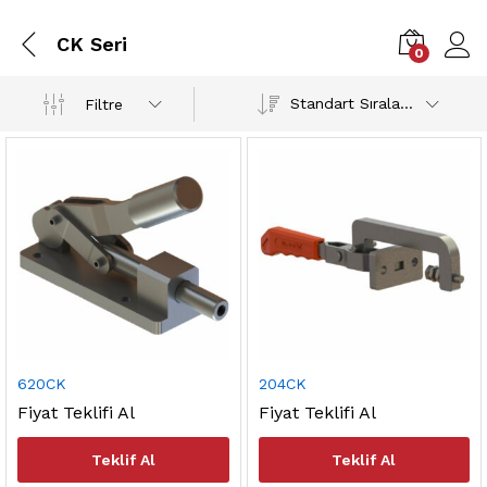
CK Seri
0
Standart Sıralama
Filtre
620CK
204CK
Fiyat Teklifi Al
Fiyat Teklifi Al
ük
sek
Teklif Al
Teklif Al