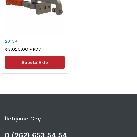
201CK
₺
3.020,00
+ KDV
Sepete Ekle
İletişime Geç
0 (262) 653 54 54