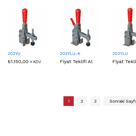
203YU
203YLU-K
203YLU
₺
₺
1.150,00
1.150,00
Fiyat Teklifi Al
Fiyat Tekli
+ KDV
1
2
3
Sonraki Say