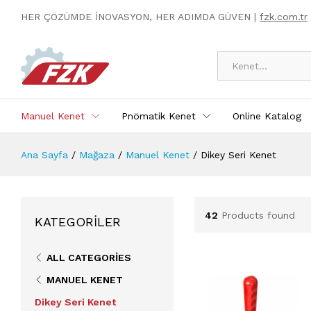
HER ÇÖZÜMDE İNOVASYON, HER ADIMDA GÜVEN |
fzk.com.tr
Kategoriler
Manuel Kenet
Pnömatik Kenet
Online Katalog
Ana Sayfa
/
Mağaza
/
Manuel Kenet
/
Dikey Seri Kenet
42
Products found
KATEGORILER
ALL CATEGORIES
MANUEL KENET
Dikey Seri Kenet