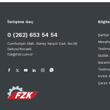
İletişime Geç
Bilgil
0 (262) 653 54 54
Şartlar
Mesafe
Cumhuriyet Mah. Güney Yanyol Cad. No:26
Teslima
Gebze/Kocaeli
fzk@fzk.com.tr
Gizlilik 
Garanti
Teslima
KVKK A
Çerez K