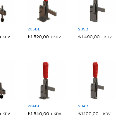
205BL
205B
₺
₺
1.520,00
1.520,00
₺
₺
1.490,00
1.490,00
+ KDV
+ KDV
+ KDV
204BL
204B
₺
₺
1.540,00
1.540,00
₺
₺
1.100,00
1.100,00
+ KDV
+ KDV
+ KDV