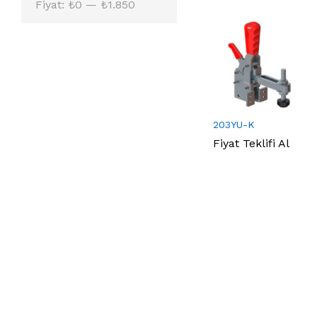
En
En
Fiyat:
₺0
—
₺1.850
düşük
yüksek
fiyat
fiyat
203YU-K
Fiyat Teklifi Al