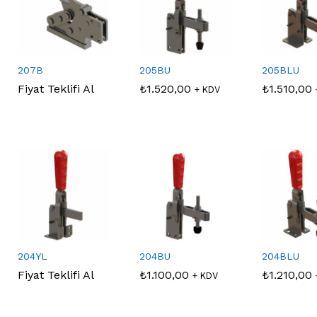
207B
205BU
205BLU
Fiyat Teklifi Al
₺
₺
1.520,00
1.520,00
₺
₺
1.510,00
1.510,00
+ KDV
204YL
204BU
204BLU
Fiyat Teklifi Al
₺
₺
1.100,00
1.100,00
₺
₺
1.210,00
1.210,00
+ KDV