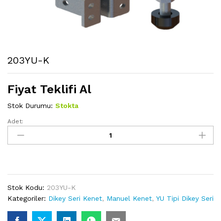
203YU-K
Fiyat Teklifi Al
Stok Durumu:
Stokta
Adet:
203YU-
K
miktarı
Stok Kodu:
203YU-K
Kategoriler:
Dikey Seri Kenet
,
Manuel Kenet
,
YU Tipi Dikey Seri