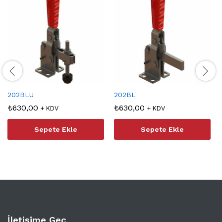
202BLU
202BL
₺
630,00
₺
630,00
+ KDV
+ KDV
Sepete Ekle
Sepete Ekle
İletişime Geç