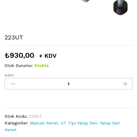
223UT
₺
930,00
+ KDV
Stok Durumu:
Stokta
Adet:
223UT
miktarı
Stok Kodu:
223UT
Kategoriler:
Manuel Kenet
,
UT Tipi Yatay Seri
,
Yatay Seri
Kenet