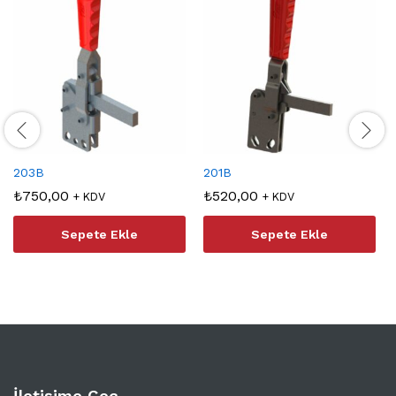
203B
201B
₺
750,00
₺
520,00
+ KDV
+ KDV
Sepete Ekle
Sepete Ekle
İletişime Geç