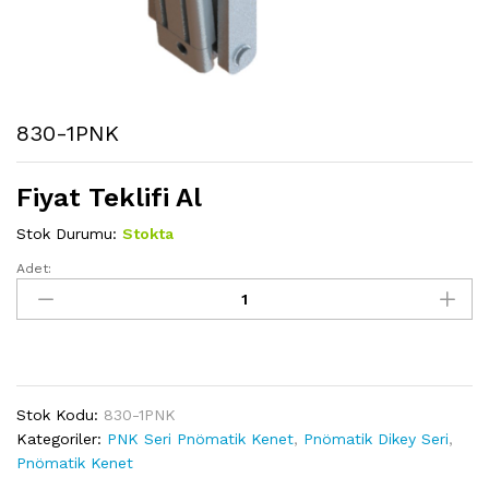
830-1PNK
Fiyat Teklifi Al
Stok Durumu:
Stokta
Adet:
830-
1PNK
miktarı
Stok Kodu:
830-1PNK
Kategoriler:
PNK Seri Pnömatik Kenet
,
Pnömatik Dikey Seri
,
Pnömatik Kenet