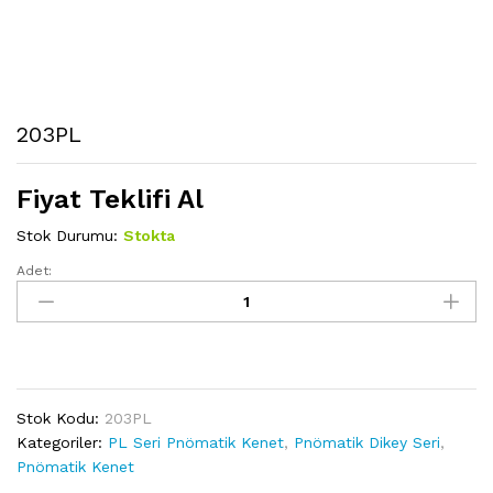
203PL
Fiyat Teklifi Al
Stok Durumu:
Stokta
Adet:
203PL
miktarı
Stok Kodu:
203PL
Kategoriler:
PL Seri Pnömatik Kenet
,
Pnömatik Dikey Seri
,
Pnömatik Kenet