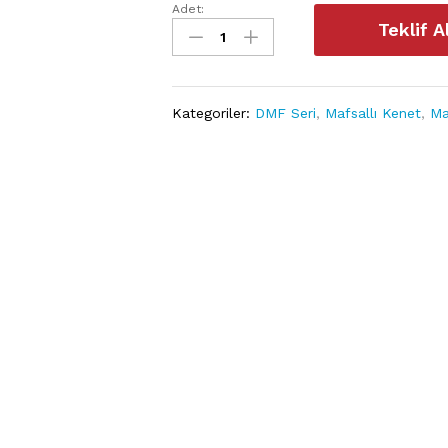
Adet:
503DMF
Teklif A
miktarı
Kategoriler:
DMF Seri
,
Mafsallı Kenet
,
Ma