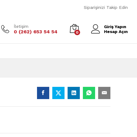
Fiyat Teklifi Al
Sepete Ekle
Siparişinizi Takip Edin
İletişim
Giriş Yapın
0 (262) 653 54 54
Hesap Açın
0