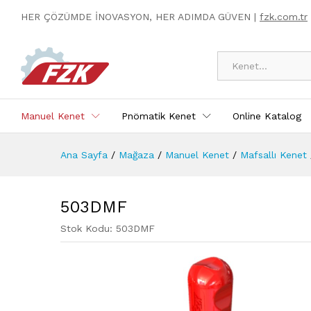
503DMF
HER ÇÖZÜMDE İNOVASYON, HER ADIMDA GÜVEN |
fzk.com.tr
Ürün Açıklaması
Specification
Kategoriler
Manuel Kenet
Pnömatik Kenet
Online Katalog
Ana Sayfa
/
Mağaza
/
Manuel Kenet
/
Mafsallı Kenet
503DMF
Stok Kodu:
503DMF