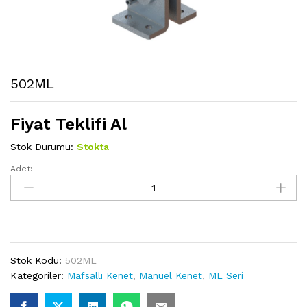
502ML
Fiyat Teklifi Al
Stok Durumu:
Stokta
Adet:
502ML
miktarı
Stok Kodu:
502ML
Kategoriler:
Mafsallı Kenet
,
Manuel Kenet
,
ML Seri