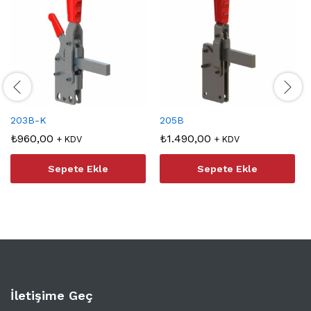
203B-K
205B
₺
960,00
₺
1.490,00
+ KDV
+ KDV
Sepete Ekle
Sepete Ekle
İletişime Geç