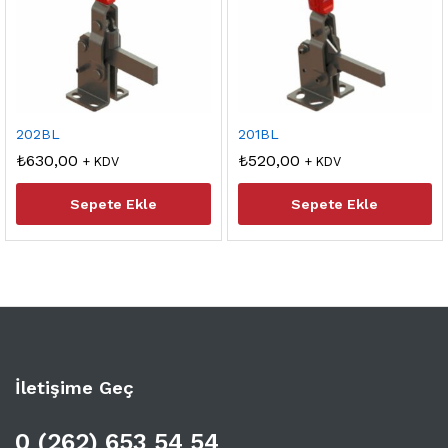
202BL
201BL
₺
630,00
₺
520,00
+ KDV
+ KDV
Sepete Ekle
Sepete Ekle
İletişime Geç
0 (262) 653 54 54