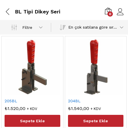
BL Tipi Dikey Seri
0
En çok satılana göre sırala
Filtre
205BL
204BL
₺
1.520,00
₺
1.540,00
+ KDV
+ KDV
ük
sek
Sepete Ekle
Sepete Ekle